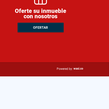
Oferte su inmueble
con nosotros
OFERTAR
wasi.co
Powered by: