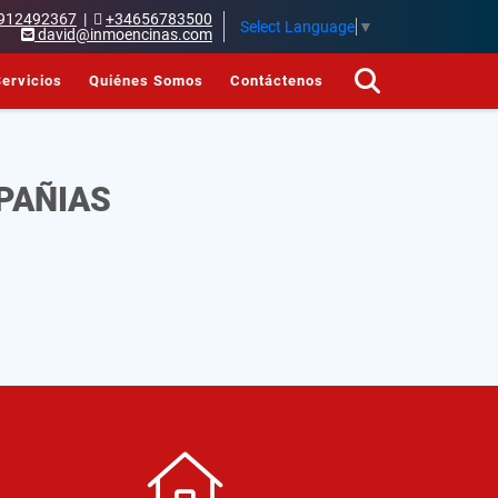
912492367
|
+34656783500
Select Language
▼
david@inmoencinas.com
ervicios
Quiénes Somos
Contáctenos
PAÑIAS