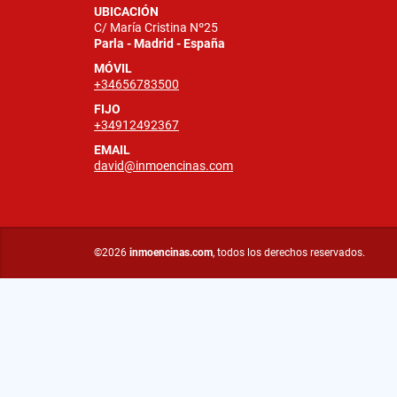
UBICACIÓN
C/ María Cristina Nº25
Parla - Madrid - España
MÓVIL
+34656783500
FIJO
+34912492367
EMAIL
david@inmoencinas.com
©2026
inmoencinas.com
, todos los derechos reservados.