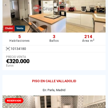
Chalet
Venta
5
3
214
2
Habitaciones
Baños
Área m
10134180
PRECIO VENTA
€320.000
Euros
PISO EN CALLE VALLADOLID
En: Parla, Madrid
RESERVADO