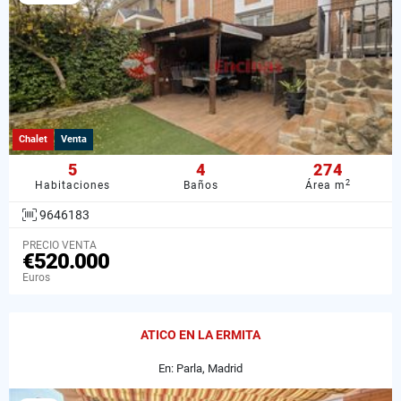
Chalet
Venta
5
4
274
2
Habitaciones
Baños
Área m
9646183
PRECIO VENTA
€520.000
Euros
ATICO EN LA ERMITA
En: Parla, Madrid