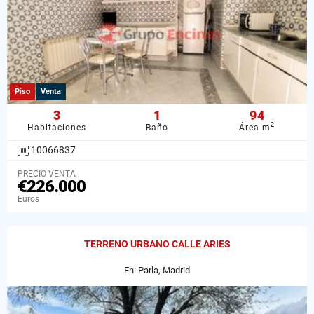
Piso
Venta
3
1
94
2
Habitaciones
Baño
Área m
10066837
PRECIO VENTA
€226.000
Euros
TERRENO URBANO CALLE ARIES
En: Parla, Madrid