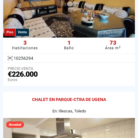
Piso
Venta
3
1
73
2
Habitaciones
Baño
Área m
10256294
PRECIO VENTA
€226.000
Euros
CHALET EN PARQUE-CTRA DE UGENA
En: Illescas, Toledo
Novedad