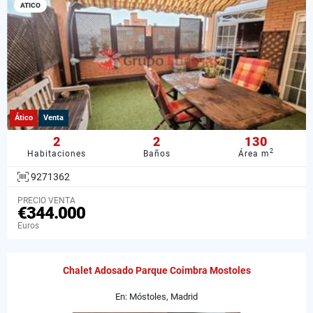
ATICO
Ático
Venta
2
2
130
2
Habitaciones
Baños
Área m
9271362
PRECIO VENTA
€344.000
Euros
Chalet Adosado Parque Coimbra Mostoles
En: Móstoles, Madrid