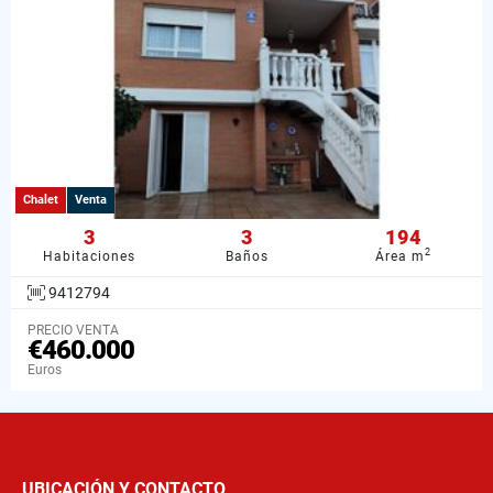
Chalet
Venta
3
3
194
2
Habitaciones
Baños
Área m
9412794
PRECIO VENTA
€460.000
Euros
UBICACIÓN Y CONTACTO