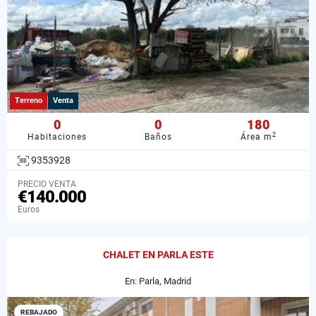
Terreno
Venta
0
0
180
2
Habitaciones
Baños
Área m
9353928
PRECIO VENTA
€140.000
Euros
CHALET EN PARLA ESTE
En: Parla, Madrid
REBAJADO