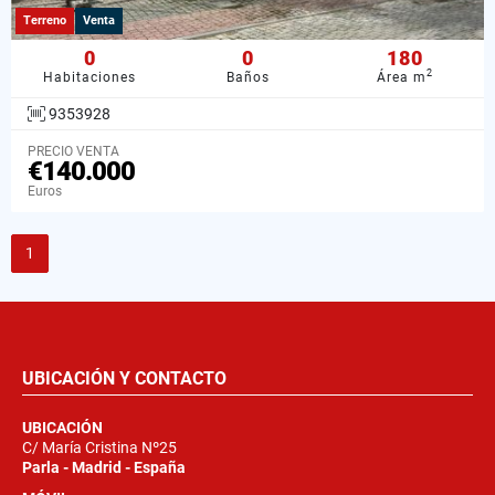
Terreno
Venta
0
0
180
2
Habitaciones
Baños
Área m
9353928
PRECIO VENTA
€140.000
Euros
1
UBICACIÓN Y CONTACTO
UBICACIÓN
C/ María Cristina Nº25
Parla - Madrid - España