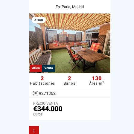
En: Parla, Madrid
ATICO
Ático
Venta
2
2
130
2
Habitaciones
Baños
Área m
9271362
PRECIO VENTA
€344.000
Euros
1