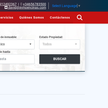
912492367
|
+34656783500
Select Language
▼
david@inmoencinas.com
ervicios
Quiénes Somos
Contáctenos
 de inmueble:
Estado Propiedad:
tico
Todos
io hasta:
BUSCAR