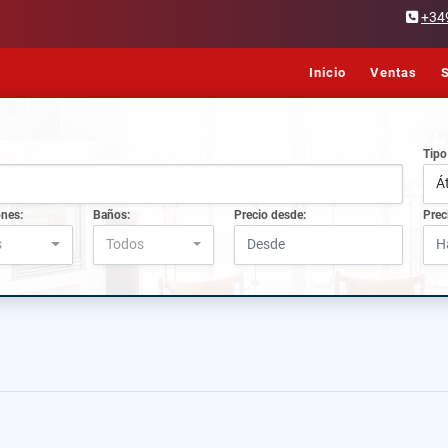
+34
Inicio
Ventas
S
Tipo
Á
ones:
Baños:
Precio desde:
Prec
s
Todos