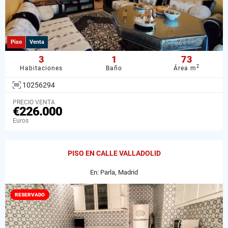
Piso
Venta
3
1
73
2
Habitaciones
Baño
Área m
10256294
PRECIO VENTA
€226.000
Euros
PISO EN CALLE VALLADOLID
En: Parla, Madrid
RESERVADO