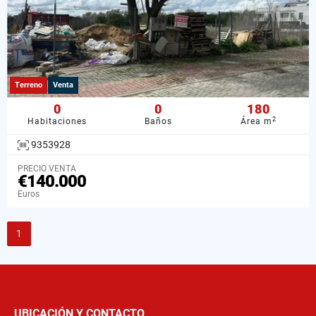
Terreno
Venta
0
0
180
2
Habitaciones
Baños
Área m
9353928
PRECIO VENTA
€140.000
Euros
1
UBICACIÓN Y CONTACTO