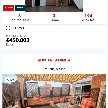
Chalet
Venta
3
3
194
2
Habitaciones
Baños
Área m
9412794
PRECIO VENTA
€460.000
Euros
ATICO EN LA ERMITA
En: Parla, Madrid
ATICO