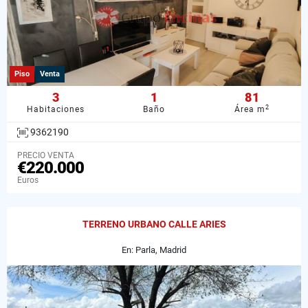
Piso
Venta
3
1
81
2
Habitaciones
Baño
Área m
9362190
PRECIO VENTA
€220.000
Euros
TERRENO URBANO CALLE ARIES
En: Parla, Madrid