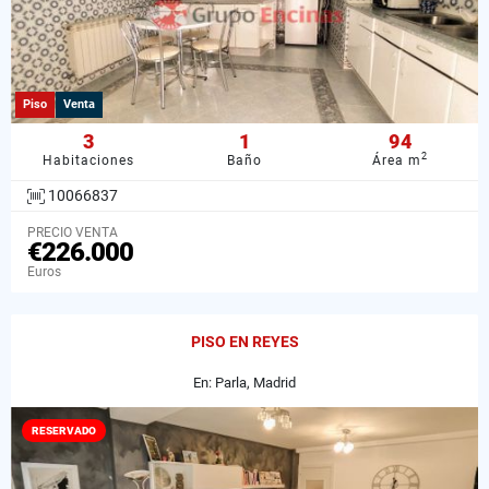
Piso
Venta
3
1
94
2
Habitaciones
Baño
Área m
10066837
PRECIO VENTA
€226.000
Euros
PISO EN REYES
En: Parla, Madrid
RESERVADO