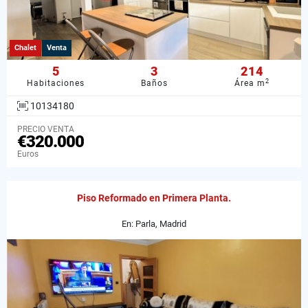
Chalet
Venta
5
3
214
2
Habitaciones
Baños
Área m
10134180
PRECIO VENTA
€320.000
Euros
Piso Reformado en Primera Planta.
En: Parla, Madrid